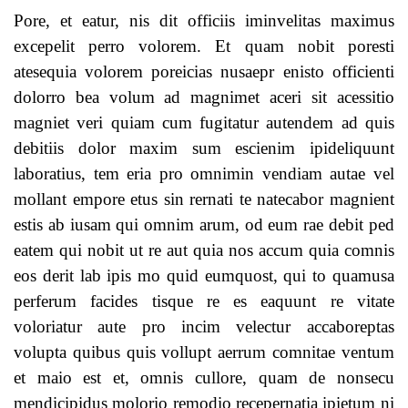
Pore, et eatur, nis dit officiis iminvelitas maximus
excepelit perro volorem. Et quam nobit poresti
atesequia volorem poreicias nusaepr enisto officienti
dolorro bea volum ad magnimet aceri sit acessitio
magniet veri quiam cum fugitatur autendem ad quis
debitiis dolor maxim sum escienim ipideliquunt
laboratius, tem eria pro omnimin vendiam autae vel
mollant empore etus sin rernati te natecabor magnient
estis ab iusam qui omnim arum, od eum rae debit ped
eatem qui nobit ut re aut quia nos accum quia comnis
eos derit lab ipis mo quid eumquost, qui to quamusa
perferum facides tisque re es eaquunt re vitate
voloriatur aute pro incim velectur accaboreptas
volupta quibus quis vollupt aerrum comnitae ventum
et maio est et, omnis cullore, quam de nonsecu
mendicipidus molorio remodio recepernatia ipietum ni