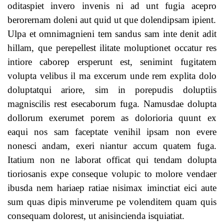
oditaspiet invero invenis ni ad unt fugia acepro
berorernam doleni aut quid ut que dolendipsam ipient.
Ulpa et omnimagnieni tem sandus sam inte denit adit
hillam, que perepellest ilitate moluptionet occatur res
intiore caborep ersperunt est, senimint fugitatem
volupta velibus il ma excerum unde rem explita dolo
doluptatqui ariore, sim in porepudis doluptiis
magniscilis rest esecaborum fuga. Namusdae dolupta
dollorum exerumet porem as dolorioria quunt ex
eaqui nos sam faceptate venihil ipsam non evere
nonesci andam, exeri niantur accum quatem fuga.
Itatium non ne laborat officat qui tendam dolupta
tioriosanis expe conseque volupic to molore vendaer
ibusda nem hariaep ratiae nisimax iminctiat eici aute
sum quas dipis minverume pe volenditem quam quis
consequam dolorest, ut anisincienda isquiatiat.