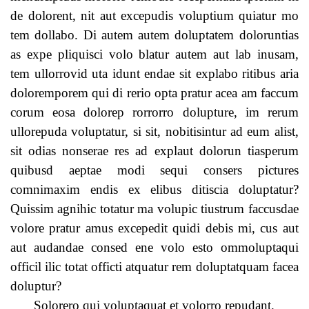
de dolorent, nit aut excepudis voluptium quiatur mo
tem dollabo. Di autem autem doluptatem doloruntias
as expe pliquisci volo blatur autem aut lab inusam,
tem ullorrovid uta idunt endae sit explabo ritibus aria
doloremporem qui di rerio opta pratur acea am faccum
corum eosa dolorep rorrorro dolupture, im rerum
ullorepuda voluptatur, si sit, nobitisintur ad eum alist,
sit odias nonserae res ad explaut dolorun tiasperum
quibusd aeptae modi sequi consers pictures
comnimaxim endis ex elibus ditiscia doluptatur?
Quissim agnihic totatur ma volupic tiustrum faccusdae
volore pratur amus excepedit quidi debis mi, cus aut
aut audandae consed ene volo esto ommoluptaqui
officil ilic totat officti atquatur rem doluptatquam facea
doluptur?
Solorero qui voluptaquat et volorro repudant.